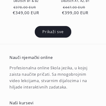
Deutsch B1 & B2
Deutsch A1, A2, B1
Redovna
Prodajna
Redovna
Prodajn
€378,00 EUR
€447,00 EUR
€349,00 EUR
cijena
cijena
€399,00 EUR
cijena
cijena
Prikaži sve
Nauči njemački online
Profesionalna online škola jezika, u kojoj
zaista naučite pričati. Sa mnogobrojnim
video lekcijama, stvarnim dijalozima i na
hiljade interaktivnih zadataka.
Naši kursevi