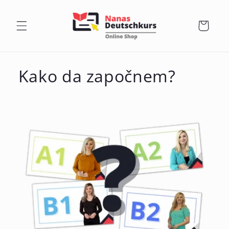
Preskoči
na
sadržaj
Košarica
Kako da započnem?