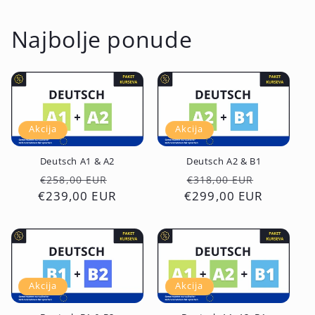
Najbolje ponude
Akcija
Akcija
Deutsch A1 & A2
Deutsch A2 & B1
Redovna
Prodajna
Redovna
Prodajn
€258,00 EUR
€318,00 EUR
€239,00 EUR
cijena
cijena
€299,00 EUR
cijena
cijena
Akcija
Akcija